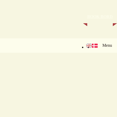
BOOK BORD
Menu
Følg din
saftige bøf,
mens den
Nyd en
bliver
gastronomisk
tilberedt i det
En oplevelse du
oplevelse i en
åbne køkken
vender tilbage til
afslappet