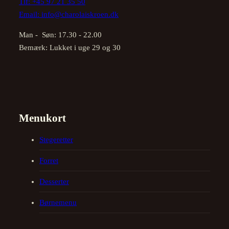
Tlf:
+45 97 21 35 50
Email:
info@charolaiskroen.dk
Man - Søn: 17.30 - 22.00
Bemærk: Lukket i uge 29 og 30
Menukort
Stegeretter
Forret
Desserter
Børnemenu