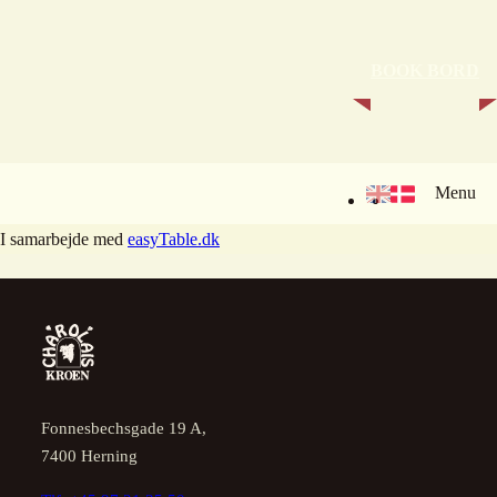
BOOK BORD
Menu
I samarbejde med
easyTable.dk
Fonnesbechsgade 19 A,
7400 Herning